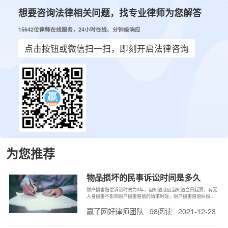
想要咨询法律相关问题，找专业律师为您解答
15642位律师在线服务，24小时在线、分钟级响应
点击按钮或微信扫一扫，即刻开启法律咨询
为您推荐
物品损坏的民事诉讼时间是多久
财产损害赔偿诉讼时效为3年，自知道或应当知道之日起算，有无
人身损害不影响财产损害赔偿的请求时效。财产损害赔偿纠纷要
区分不动产和动产确定管辖。不动产的损害赔偿纠纷，应由不动
2021-12-23
赢了网好律师团队
98阅读
产所在地人民法院专属管辖。动产的损害赔偿纠纷，适用一般地
域管辖，一般由造成动产损毁的侵权行为实施地或者被告的住所
地或所在地人民法院