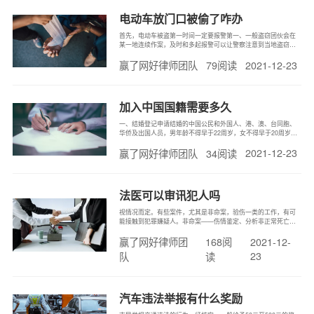
电动车放门口被偷了咋办
首先，电动车被盗第一时间一定要报警第一、一般盗窃团伙会在
某一地连续作案，及时和多起报警可以让警察注意到当地盗窃团
伙，锁定作案时间以及地区，提高破案成功率。第二、如果找回
2021-12-23
赢了网好律师团队
79阅读
所盗财务，派出所一般会告知报案人，到派出所认领失物。第
三、报警后警察会在当地进行走访调查，在一定程度上会给藏在
暗处的盗贼一定的警示作
加入中国国籍需要多久
一、结婚登记申请结婚的中国公民和外国人、港、澳、台同胞、
华侨及出国人员，男年龄不得早于22周岁，女不得早于20周岁。
须分别持有下列证件：(一)中国公民1.本人户籍证明（户口簿、身
2021-12-23
赢了网好律师团队
34阅读
份证）；2.本人所在工作单位或城市街道办事处，农村乡（镇）人
民政府出具的婚姻状况证明。(二)外国人、外籍华人1
法医可以审讯犯人吗
视情况而定。有些案件，尤其是非命案，验伤一类的工作，有可
能接触到犯罪嫌疑人。非命案——伤情鉴定、分析非正常死亡案
件死因、应对信F案件等，命案——现场勘察、分析尸源、排查死
赢了网好律师团
168阅
2021-12-
因、推断凶器、涉案人数、概括作案手法、甚至根据经验提供犯
罪侧写。
23
队
读
汽车违法举报有什么奖励