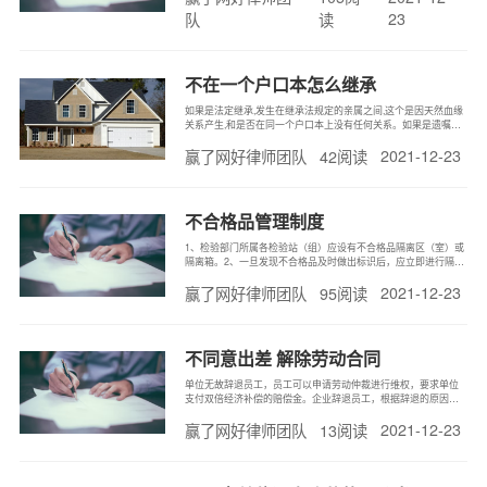
在哪里缴纳，连续缴纳15年就不用交了，可以领退休金了。可以
23
队
读
选择性参加住院医
不在一个户口本怎么继承
如果是法定继承,发生在继承法规定的亲属之间,这个是因天然血缘
关系产生,和是否在同一个户口本上没有任何关系。如果是遗嘱继
承,依据被继承人合法有效的遗嘱确定继承人,和是否在同一个户口
2021-12-23
赢了网好律师团队
42阅读
本上没有任何关系。无论如何,户口本都不是继承需要考虑的因
素。
不合格品管理制度
1、检验部门所属各检验站（组）应设有不合格品隔离区（室）或
隔离箱。2、一旦发现不合格品及时做出标识后，应立即进行隔离
存放，避免造成误用或误装，严禁个人或作业组织随意储存、移
2021-12-23
赢了网好律师团队
95阅读
用、处理不合格品。3、及时或定期组织有关人员对不合格品进行
评审和分析处理。4、对确认为拒收和判废的不合格品，应严加隔
离和管
不同意出差 解除劳动合同
单位无故辞退员工，员工可以申请劳动仲裁进行维权，要求单位
支付双倍经济补偿的赔偿金。企业辞退员工，根据辞退的原因不
同相应的补偿也不同。无故辞退员工，单位需要支付双倍经济补
2021-12-23
赢了网好律师团队
13阅读
偿的赔偿金。合同到期辞退员工，单位需要支付经济性补偿。单
位经济性裁员，辞退员工需要支付经济性补偿。员工严重违反公
司纪律，单位不需要支