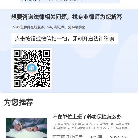
想要咨询法律相关问题，找专业律师为您解答
15642位律师在线服务，24小时在线、分钟级响应
点击按钮或微信扫一扫，即刻开启法律咨询
为您推荐
不在单位上班了养老保险怎么办
一、原单位的社保离职后可以封存，可以暂时不管。与新单位签
订劳动合同后，由新单位为重新开户买社保。去户口所在地办理
个人缴纳社保，可以把曾经买过的社保转过来，但医疗转不了，
赢了网好律师团
105阅
2021-12-
可以选择把医疗那部分的钱提出来。二、社保是有年限的，不管