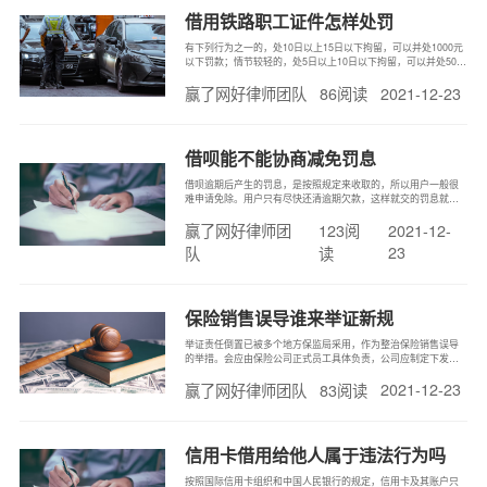
借用铁路职工证件怎样处罚
有下列行为之一的，处10日以上15日以下拘留，可以并处1000元
以下罚款；情节较轻的，处5日以上10日以下拘留，可以并处500
元以下罚款：伪造、变造或者买卖国家机关、人民团体、企业、
2021-12-23
赢了网好律师团队
86阅读
事业单位或者其他组织的公文、证件、证明文件、印章的。
借呗能不能协商减免罚息
借呗逾期后产生的罚息，是按照规定来收取的，所以用户一般很
难申请免除。用户只有尽快还清逾期欠款，这样就交的罚息就会
少一些。毕竟逾期罚息是自逾期那天起就会开始计收的，一直要
赢了网好律师团
123阅
2021-12-
到用户将欠款全部还清为止。而借呗逾期的罚息是按照正常约定
利率的1.5倍来计收的，其计算公式就是：逾期罚息=逾期账单金
23
队
读
额（逾期本金+利
保险销售误导谁来举证新规
举证责任倒置已被多个地方保监局采用，作为整治保险销售误导
的举措。会应由保险公司正式员工具体负责，公司应制定下发说
明会管理制度和操作流程，加强指导和管控。同时，应合理选邀
2021-12-23
赢了网好律师团队
83阅读
参会对象，尽量避免邀请弱势群体或其他不适合人群。产品说明
会应全程录音，并采取必要技术手段保证录音质量，确保录音资
料可以清晰再现产品说
信用卡借用给他人属于违法行为吗
按照国际信用卡组织和中国人民银行的规定，信用卡及其账户只