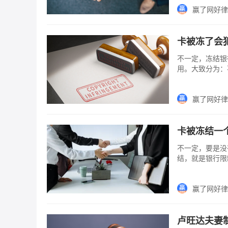
赢了网好律
卡被冻了会
不一定，冻结银
用。大致分为：
只有超过10万
家有权机关到银
赢了网好律
卡被冻结一
不一定，要是没
结，就是银行限
付款)、部分冻
因一般是司法机
赢了网好律
卢旺达夫妻