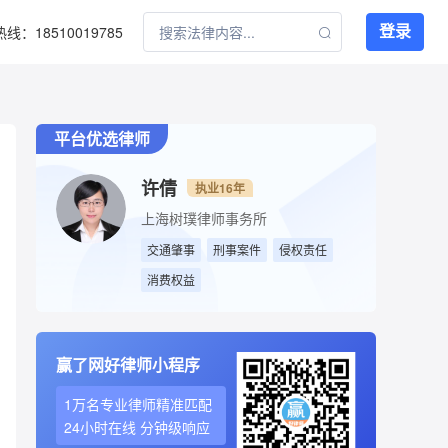
：18510019785
登录
平台优选律师
许倩
执业16年
上海树璞律师事务所
交通肇事
刑事案件
侵权责任
消费权益
赢了网好律师小程序
1万名专业律师精准匹配
24小时在线 分钟级响应