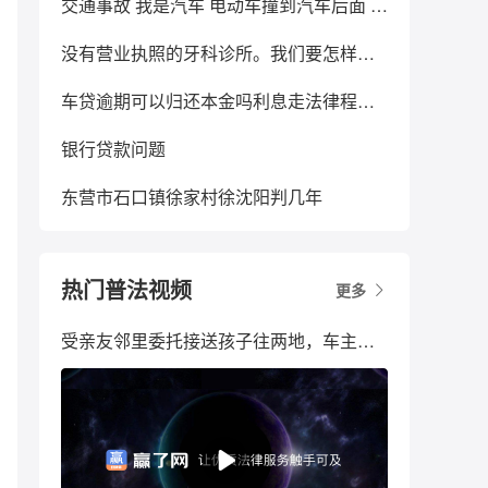
交通事故 我是汽车 电动车撞到汽车后面 电动车人住院 电动车人让汽车人跟警察说 把责任让汽车人多承担一些 万一后面电动车人动手术去世之类的 会有影响吗 电动车家人说可以签保证书 有用吗
没有营业执照的牙科诊所。我们要怎样投诉他
车贷逾期可以归还本金吗利息走法律程序吗
银行贷款问题
东营市石口镇徐家村徐沈阳判几年
热门普法视频
更多
受亲友邻里委托接送孩子往两地，车主被罚3万，法院判了