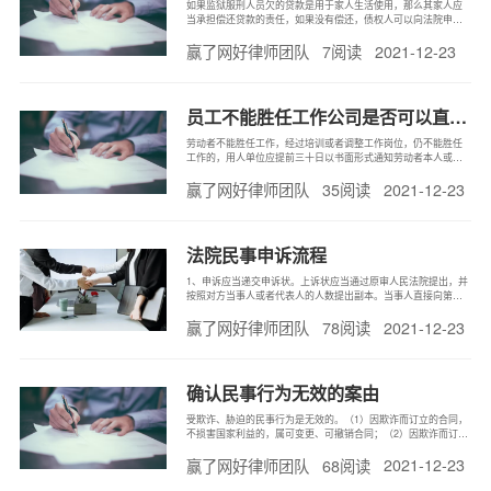
如果监狱服刑人员欠的贷款是用于家人生活使用，那么其家人应
当承担偿还贷款的责任，如果没有偿还，债权人可以向法院申请
强制执行，法院可以依法划拨被执行人的财产以偿还货款。
2021-12-23
赢了网好律师团队
7阅读
员工不能胜任工作公司是否可以直接解除劳动合同
劳动者不能胜任工作，经过培训或者调整工作岗位，仍不能胜任
工作的，用人单位应提前三十日以书面形式通知劳动者本人或者
额外支付劳动者一个月工资后，可以解除劳动合同。
2021-12-23
赢了网好律师团队
35阅读
法院民事申诉流程
1、申诉应当递交申诉状。上诉状应当通过原审人民法院提出，并
按照对方当事人或者代表人的人数提出副本。当事人直接向第二
审人民法院上诉的，第二审人民法院应当在五日内将上诉状移交
2021-12-23
赢了网好律师团队
78阅读
原审人民法院。2、当事人不服地方人民法院第一审判决的，有权
在判决书送达之日起十五日内向上一级人民法院提起上诉。当事
人不服地方人民
确认民事行为无效的案由
受欺诈、胁迫的民事行为是无效的。（1）因欺诈而订立的合同，
不损害国家利益的，属可变更、可撤销合同；（2）因欺诈而订立
的合同，损害国家利益的，属于无效合同或无效民事行为；（3）
2021-12-23
赢了网好律师团队
68阅读
因欺诈而实施的单方民事行为，属于无效民事行为