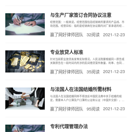
与生产厂家签订合同协议注意
经营范围：一般来说，经营范围包括经销商所要求的产品线、市
场范围。经营目标：指的是经销商在协议期内对厂家承诺的经营
指标，如销售量、市场占有率、品牌知名度及美誉度、市场开发
2021-12-23
赢了网好律师团队
32阅读
计划等等。激励措施：主要是厂家为使经销商达到经营目标对经
销商的支持措施及奖励，一般包括：产品线支持、促销支持、服
务支持、协调行政
专业放贷人标准
针对当前职业放贷高发等实际情况，人民法院要根据同一原告或
关联原告在一段时间内所涉的民间借贷案件数量、利率、合同格
式化程度等特征，结合各地实际，建立“职业放贷人名录”，进行重
2021-12-23
赢了网好律师团队
35阅读
点管理，并每季度向公安、检察机关等协同治理单位通报情况。
纳入“职业放贷人名录”，一般应当符合以下条件：1.以连续三年收
结案
与法国人在法国结婚所需材料
与法国人在法国结婚同样不得违反中国民法典中关于结婚的规
定。需要本人户口薄及户口薄的公证和认证（中国外交部），单
身公证及认证（中国外交部），出生公证及认证（中国外交
2021-12-23
赢了网好律师团队
95阅读
部），护照及复印件，身份证及复印件。
专利代理管理办法